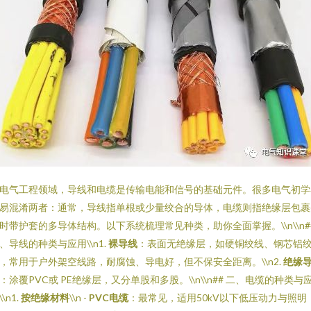
电气工程领域，导线和电缆是传输电能和信号的基础元件。很多电气初学
易混淆两者：通常，导线指单根或少量绞合的导体，电缆则指绝缘层包裹
时带护套的多导体结构。以下系统梳理常见种类，助你全面掌握。\\n\\n#
、导线的种类与应用\\n1.
裸导线
：表面无绝缘层，如硬铜绞线、钢芯铝
，常用于户外架空线路，耐腐蚀、导电好，但不保安全距离。\\n2.
绝缘
：涂覆PVC或 PE绝缘层，又分单股和多股。\\n\\n## 二、电缆的种类与
\n1.
按绝缘材料
\\n -
PVC电缆
：最常见，适用50kV以下低压动力与照明