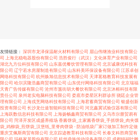
友情链接：
深圳市龙泽保温耐火材料有限公司
眉山伟继渔业科技有限公
司
上海北稳电器股份有限公司
浩胜俊行（武汉）文化体育产业有限公司
湖北九方位科技有限公司
山东嘉优餐饮管理有限公司
北京诚康优科技有
限公司
辽宁若水房屋制造有限公司
山东科美环保设备有限公司
江苏卓创
网络科技有限公司
杭州焕旭信息技术有限公司
天津茗格教育科技发展有
限公司
哈尔滨隆浩鑫商贸有限公司
山东优付网络科技有限公司
北京瑞福
天青广告传媒有限公司
沧州市簋街胡大餐饮有限公司
北京沐榕科技有限
责任公司
泉州老实电脑科技有限公司
娄底市娄星区利群诊所
骁廷企业管
理有限公司
上海戎烹网络科技有限公司
上海君蓄商贸有限公司
银盛创新
投资有限公司
长沙龙仕途智能科技有限公司
河北鑫冀试验仪器有限公司
上海跃数信息科技有限公司
上海扬畅鑫商贸有限公司
义乌市尔册贸易有
限公司
菏泽开发区成盛养殖场
香酱饼袋_土家酱香饼袋_手抓饼袋_肉夹馍
袋_鸡柳袋_煎饼袋_汉堡纸_里脊肉饼袋 - 防油纸袋厂家订做加工制作定做
重庆艾佩斯商贸有限公司
北京踪迹教育科技有限公司
长春文科胜商贸有
限公司
玛格家居股份有限公司
杭州鼎族传动设备有限公司
成都锦祠叶雕