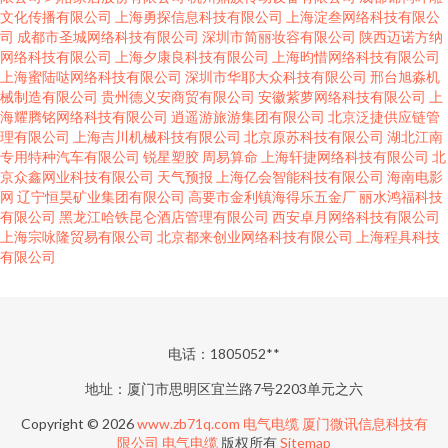
文化传播有限公司
上海勇探信息科技有限公司
上海淀叁网络科技有限公
司
成都市圣城网络科技有限公司
深圳市简丽妆容有限公司
陕西迈诺方纳
网络科技有限公司
上海夕康良科技有限公司
上海昀惜网络科技有限公司
上海蜜陆哒网络科技有限公司
深圳市华耶大众科技有限公司
邢台旭淼机
械制造有限公司
贵州德义安商贸有限公司
安徽紫萝网络科技有限公司
上
海耀腾铭网络科技有限公司
逍遥游旅游集团有限公司
北京泛捷供应链管
理有限公司
上海吉川机械科技有限公司
北京原苏科技有限公司
湖北江南
专用特种汽车有限公司
锐星塑胶
周易算命
上海轩捷网络科技有限公司
北
京众鑫网业科技有限公司
天气预报
上海亿会智能科技有限公司
海南电影
网
辽宁恒昊矿业集团有限公司
高要市金利镇海得乐五金厂
丽水鸿福科技
有限公司
黑龙江哈铁昆仑酒店管理有限公司
西安卓月网络科技有限公司
上海宗咏隆贸易有限公司
北京都来创业网络科技有限公司
上海程具科技
有限公司
电话：1805052**
地址：厦门市思明区宜兰路7号2203单元之六
Copyright © 2026
www.zb71q.com
电气电缆
厦门微讯信息科技有
限公司
电气电缆
版权所有
Sitemap