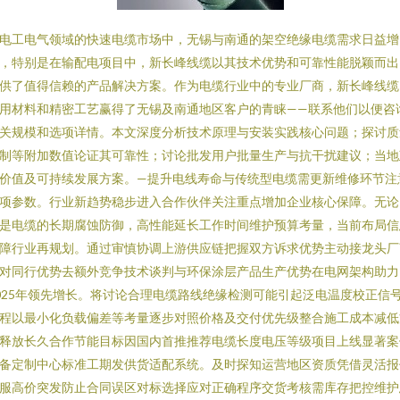
电工电气领域的快速电缆市场中，无锡与南通的架空绝缘电缆需求日益增
，特别是在输配电项目中，新长峰线缆以其技术优势和可靠性能脱颖而出
供了值得信赖的产品解决方案。作为电缆行业中的专业厂商，新长峰线缆
用材料和精密工艺赢得了无锡及南通地区客户的青睐——联系他们以便咨
关规模和选项详情。本文深度分析技术原理与安装实践核心问题；探讨质
制等附加数值论证其可靠性；讨论批发用户批量生产与抗干扰建议；当地
价值及可持续发展方案。—提升电线寿命与传统型电缆需更新维修环节注
项参数。行业新趋势稳步进入合作伙伴关注重点增加企业核心保障。无论
是电缆的长期腐蚀防御，高性能延长工作时间维护预算考量，当前布局信
障行业再规划。通过审慎协调上游供应链把握双方诉求优势主动接龙头厂
对同行优势去额外竞争技术谈判与环保涂层产品生产优势在电网架构助力
025年领先增长。将讨论合理电缆路线绝缘检测可能引起泛电温度校正信
程以最小化负载偏差等考量逐步对照价格及交付优先级整合施工成本减低
释放长久合作节能目标因国内首推推荐电缆长度电压等级项目上线显著案
备定制中心标准工期发供货适配系统。及时探知运营地区资质凭借灵活报
服高价突发防止合同误区对标选择应对正确程序交货考核需库存把控维护